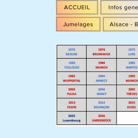
ACCUEIL
Infos gene
Jumelages
Alsace - 