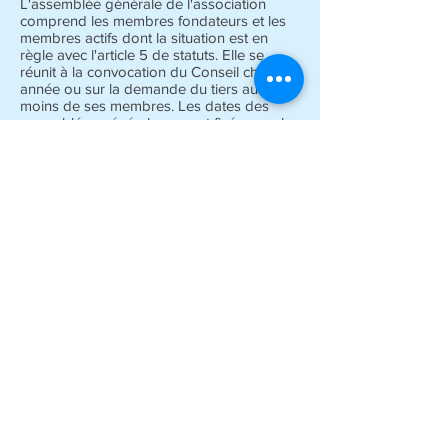
L'assemblée générale de l'association
comprend les membres fondateurs et les
membres actifs dont la situation est en
règle avec l'article 5 de statuts. Elle se
réunit à la convocation du Conseil chaque
année ou sur la demande du tiers au
moins de ses membres. Les dates des
assemblées générales seront fixées par le
conseil (généralement lors des journées
annuelles de l'association), les
convocations seront adressées
individuellement par internet ou par voie
postale aux membres actifs. Il ne peut être
valablement délibéré que sur les questions
mises à l'ordre du jour, lequel est arrêté
par le conseil. Le bureau de l'assemblée
générale est celui du conseil et comporte,
outre le président, le secrétaire-général, un
président-délégué, un vice-président, un
trésorier, et un administrateur
supplémentaire. Les décisions sont prises
à la majorité simple des membres présents
ou représentés. L'assemblée entend les
rapports sur la question du conseil, sur la
situation financière et morale de
l'association. Elle se prononce sur les
comptes de l'exercice clos et pourvoit, s'il y